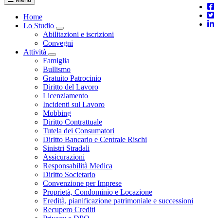
Home
Lo Studio
Toggle Dropdown
Abilitazioni e iscrizioni
Convegni
Attività
Toggle Dropdown
Famiglia
Bullismo
Gratuito Patrocinio
Diritto del Lavoro
Licenziamento
Incidenti sul Lavoro
Mobbing
Diritto Contrattuale
Tutela dei Consumatori
Diritto Bancario e Centrale Rischi
Sinistri Stradali
Assicurazioni
Responsabilità Medica
Diritto Societario
Convenzione per Imprese
Proprietà, Condominio e Locazione
Eredità, pianificazione patrimoniale e successioni
Recupero Crediti