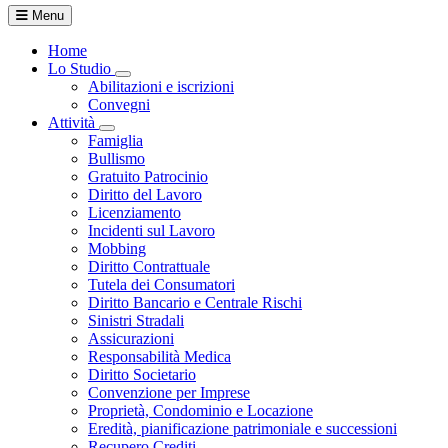
Menu
Home
Lo Studio
Toggle Dropdown
Abilitazioni e iscrizioni
Convegni
Attività
Toggle Dropdown
Famiglia
Bullismo
Gratuito Patrocinio
Diritto del Lavoro
Licenziamento
Incidenti sul Lavoro
Mobbing
Diritto Contrattuale
Tutela dei Consumatori
Diritto Bancario e Centrale Rischi
Sinistri Stradali
Assicurazioni
Responsabilità Medica
Diritto Societario
Convenzione per Imprese
Proprietà, Condominio e Locazione
Eredità, pianificazione patrimoniale e successioni
Recupero Crediti