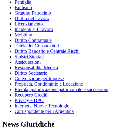
Famiglia
Bullismo
Gratuito Patrocinio
Diritto del Lavoro
Licenziamento
Incidenti sul Lavoro
Mobbing
Diritto Contrattuale
Tutela dei Consumatori
Diritto Bancario e Centrale Rischi
Sinistri Stradali
Assicurazioni
Responsabilità Medica
Diritto Societario
Convenzione per Imprese
Proprietà, Condominio e Locazione
Eredità, pianificazione patrimoniale e successioni
Recupero Crediti
Privacy e DPO
Internet e Nuove Tecnologie
Corrispondente per l'Argentina
News Giuridiche