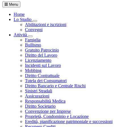
Menu
Home
Lo Studio
Toggle Dropdown
Abilitazioni e iscrizioni
Convegni
Attività
Toggle Dropdown
Famiglia
Bullismo
Gratuito Patrocinio
Diritto del Lavoro
Licenziamento
Incidenti sul Lavoro
Mobbing
Diritto Contrattuale
Tutela dei Consumatori
Diritto Bancario e Centrale Rischi
Sinistri Stradali
Assicurazioni
Responsabilità Medica
Diritto Societario
Convenzione per Imprese
Proprietà, Condominio e Locazione
Eredità, pianificazione patrimoniale e successioni
Recupero Crediti