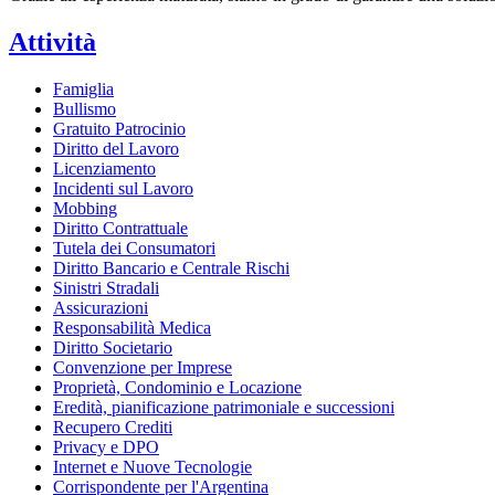
Attività
Famiglia
Bullismo
Gratuito Patrocinio
Diritto del Lavoro
Licenziamento
Incidenti sul Lavoro
Mobbing
Diritto Contrattuale
Tutela dei Consumatori
Diritto Bancario e Centrale Rischi
Sinistri Stradali
Assicurazioni
Responsabilità Medica
Diritto Societario
Convenzione per Imprese
Proprietà, Condominio e Locazione
Eredità, pianificazione patrimoniale e successioni
Recupero Crediti
Privacy e DPO
Internet e Nuove Tecnologie
Corrispondente per l'Argentina